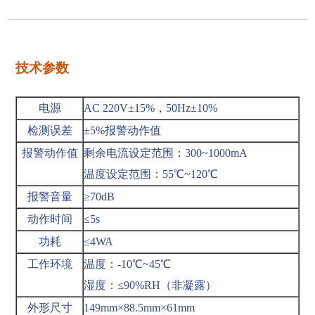
技术参数
电源
AC 220V±15%，50Hz±10%
检测误差
±5%报警动作值
报警动作值
剩余电流设定范围：300
~
1000mA
温度设定范围：55℃
~
120℃
报警音量
≥70dB
动作时间
≤5s
功耗
≤4WA
工作环境
温度：-10℃
~
45℃
湿度：≤90%RH（非凝露）
外形尺寸
149mm×88.5mm×61mm