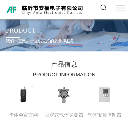
PRODUCT
我们一直致力于提供最好的质量和服务
产品信息
PRODUCT INFORMATION
华体会官方网
固定式气体探测器
气体报警控制器